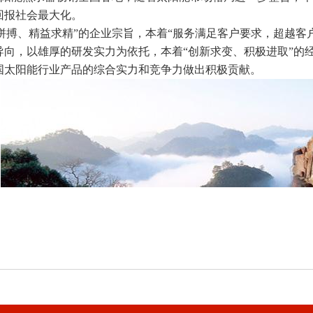
回报社会最大化。
拼搏、精益求精”的企业宗旨，本着“服务满足客户要求，超越客
导向，以雄厚的研发实力为依托，本着“创新求变、积极进取”的
国太阳能行业产品的综合实力和竞争力做出积极贡献。