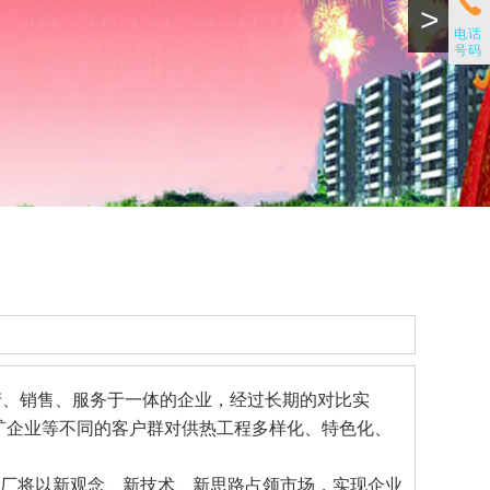
>
电话
号码
、销售、服务于一体的企业，经过长期的对比实
矿企业等不同的客户群对供热工程多样化、特色化、
本厂将以新观念、新技术、新思路占领市场，实现企业