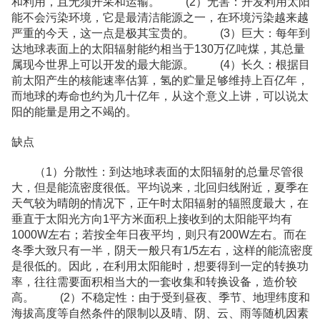
和利用，且无须开采和运输。 (2）无害：开发利用太阳
能不会污染环境，它是最清洁能源之一，在环境污染越来越
严重的今天，这一点是极其宝贵的。 (3）巨大：每年到
达地球表面上的太阳辐射能约相当于130万亿吨煤，其总量
属现今世界上可以开发的最大能源。 (4）长久：根据目
前太阳产生的核能速率估算，氢的贮量足够维持上百亿年，
而地球的寿命也约为几十亿年，从这个意义上讲，可以说太
阳的能量是用之不竭的。
缺点
（1）分散性：到达地球表面的太阳辐射的总量尽管很
大，但是能流密度很低。平均说来，北回归线附近，夏季在
天气较为晴朗的情况下，正午时太阳辐射的辐照度最大，在
垂直于太阳光方向1平方米面积上接收到的太阳能平均有
1000W左右；若按全年日夜平均，则只有200W左右。而在
冬季大致只有一半，阴天一般只有1/5左右，这样的能流密度
是很低的。因此，在利用太阳能时，想要得到一定的转换功
率，往往需要面积相当大的一套收集和转换设备，造价较
高。 (2）不稳定性：由于受到昼夜、季节、地理纬度和
海拔高度等自然条件的限制以及晴、阴、云、雨等随机因素