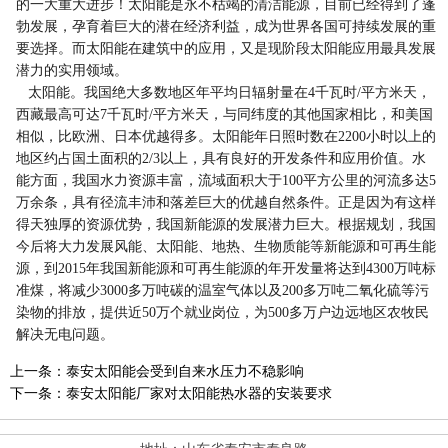
的一大重大进步！太阳能是永不枯竭的清洁能源，目前已经得到了蓬
勃发展，孕育着巨大的潜在经济利益，成为世界各国可持续发展的重
要选择。而太阳能在建筑中的应用，又是现阶段太阳能应用最具发展
潜力的实用领域。
太阳能。我国绝大多数地区年平均日辐射量在4千瓦时/平方米天，
西藏最高可达7千瓦时/平方米天，与同纬度的其他国家相比，和美国
相似，比欧洲、日本优越得多。太阳能年日照时数在2200小时以上的
地区约占国土面积的2/3以上，具有良好的开发条件和应用价值。水
能方面，我国水力资源丰富，流域面积大于100平方公里的河流多达5
万余条，具有径流丰沛和落差巨大的优越自然条件。正是因为有这样
得天独厚的资源优势，我国新能源的发展潜力巨大。根据规划，我国
今后将大力发展风能、太阳能、地热、生物质能等新能源和可再生能
源，到2015年我国新能源和可再生能源的年开发量将达到4300万吨标
准煤，将减少3000多万吨碳的温室气体以及200多万吨二氧化硫等污
染物的排放，提供近50万个就业岗位，为500多万户边远地区农牧民
解决无电问题。
上一条：
泰安太阳能会受到自来水压力不稳影响
下一条：
泰安太阳能厂家对太阳能热水器的安装要求