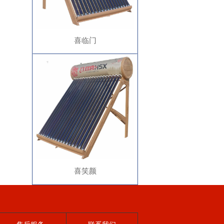
喜临门
喜笑颜